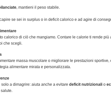
bilanciate
, mantieni il peso stabile.
 capire se sei in surplus o in deficit calorico e ad agire di conse
imentare
 calorico di ciò che mangiamo. Contare le calorie ti rende più at
bi che scegli.
s
mentare massa muscolare o migliorare le prestazioni sportive, c
tegia alimentare mirata e personalizzata.
renze
e solo a dimagrire: aiuta anche a evitare
deficit nutrizionali
o
ec
salute.