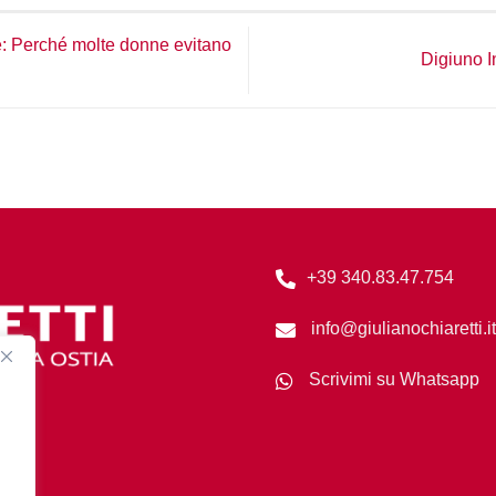
e: Perché molte donne evitano
Digiuno I
+39 340.83.47.754
info@giulianochiaretti.it
Scrivimi su Whatsapp