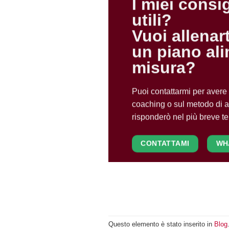
I miei consig
utili?
Vuoi allenar
un piano ali
misura?
Puoi contattarmi per avere t
coaching o sul metodo di a
risponderò nel più breve t
CONTATTAMI
WH
Questo elemento è stato inserito in
Blog