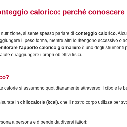
nteggio calorico: perché conoscere le
nutrizione, si sente spesso parlare di
conteggio calorico
. Alc
iungere il peso forma, mentre altri lo ritengono eccessivo o add
itorare l’apporto calorico giornaliero
è uno degli strumenti p
alute e raggiungere i propri obiettivi fisici.
ico?
e calorie si assumono quotidianamente attraverso il cibo e le be
isurata in
chilocalorie (kcal)
, che il nostro corpo utilizza per s
rsona a persona e dipende da diversi fattori: