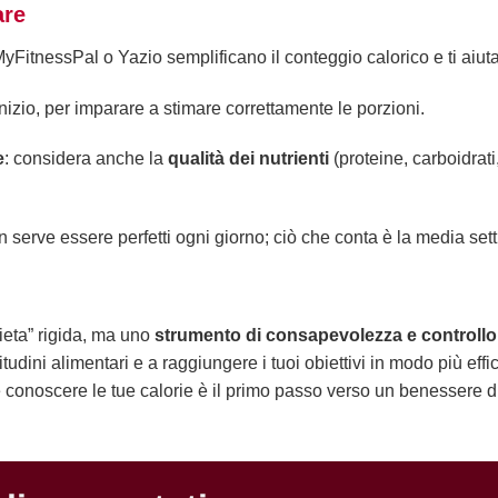
are
yFitnessPal o Yazio semplificano il conteggio calorico e ti aiutano
inizio, per imparare a stimare correttamente le porzioni.
e
: considera anche la
qualità dei nutrienti
(proteine, carboidrati,
n serve essere perfetti ogni giorno; ciò che conta è la media set
dieta” rigida, ma uno
strumento di consapevolezza e controllo
bitudini alimentari e a raggiungere i tuoi obiettivi in modo più effi
 conoscere le tue calorie è il primo passo verso un benessere d