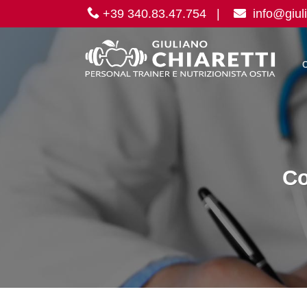
Salta
+39 340.83.47.754
|
info@giuli
ai
contenuti
Co